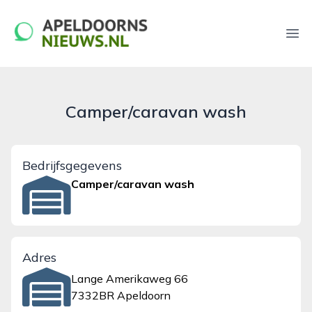
apeldoornsnieuws.nl
Ope
Camper/caravan wash
Bedrijfsgegevens
Camper/caravan wash
Adres
Lange Amerikaweg 66
7332BR Apeldoorn