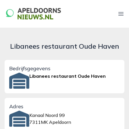
apeldoornsnieuws.nl
Ope
Libanees restaurant Oude Haven
Bedrijfsgegevens
Libanees restaurant Oude Haven
Adres
Kanaal Noord 99
7311MK Apeldoorn