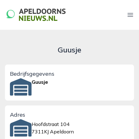
apeldoornsnieuws.nl
Ope
Guusje
Bedrijfsgegevens
Guusje
Adres
Hoofdstraat 104
7311KJ Apeldoorn