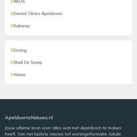
AKOS
Dental Clinics Apeldoorn
Subway
Ensing
Shell De Somp
Weee
ApeldoornsNieuws.nl
Jouw ultieme bron voor alles wat met Apeldoorn te maken
heeft. Van het laatste nieuws tot woninginformatie, lokale