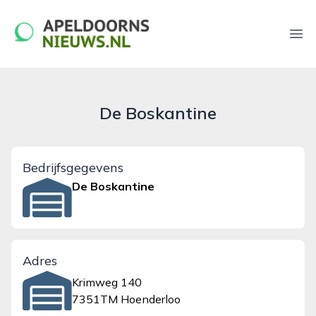
apeldoornsnieuws.nl
Ope
De Boskantine
Bedrijfsgegevens
De Boskantine
Adres
Krimweg 140
7351TM Hoenderloo