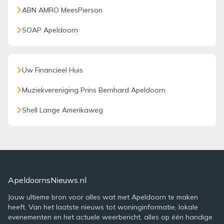
ABN AMRO MeesPierson
SOAP Apeldoorn
Uw Financieel Huis
Muziekvereniging Prins Bernhard Apeldoorn
Shell Lange Amerikaweg
ApeldoornsNieuws.nl
Jouw ultieme bron voor alles wat met Apeldoorn te maken
heeft. Van het laatste nieuws tot woninginformatie, lokale
evenementen en het actuele weerbericht, alles op één handige