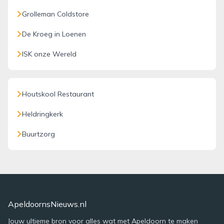
Grolleman Coldstore
De Kroeg in Loenen
ISK onze Wereld
Houtskool Restaurant
Heldringkerk
Buurtzorg
ApeldoornsNieuws.nl
Jouw ultieme bron voor alles wat met Apeldoorn te maken