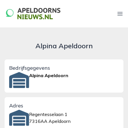
apeldoornsnieuws.nl
Ope
Alpina Apeldoorn
Bedrijfsgegevens
Alpina Apeldoorn
Adres
Regentesselaan 1
7316AA Apeldoorn