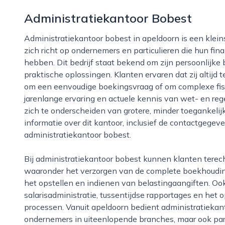
Administratiekantoor Bobest
Administratiekantoor bobest in apeldoorn is een kleinschalig en betrokken administratiekantoor dat
zich richt op ondernemers en particulieren die hun fina
hebben. Dit bedrijf staat bekend om zijn persoonlijke
praktische oplossingen. Klanten ervaren dat zij altijd
om een eenvoudige boekingsvraag of om complexe fis
jarenlange ervaring en actuele kennis van wet- en re
zich te onderscheiden van grotere, minder toegankelij
informatie over dit kantoor, inclusief de contactgegev
administratiekantoor bobest.
Bij administratiekantoor bobest kunnen klanten terecht voor een breed pakket aan diensten,
waaronder het verzorgen van de complete boekhoudin
het opstellen en indienen van belastingaangiften. Ook
salarisadministratie, tussentijdse rapportages en het 
processen. Vanuit apeldoorn bedient administratiekan
ondernemers in uiteenlopende branches, maar ook par