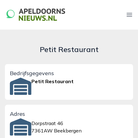
apeldoornsnieuws.nl
Ope
Petit Restaurant
Bedrijfsgegevens
Petit Restaurant
Adres
Dorpstraat 46
7361AW Beekbergen