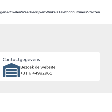
ngen
Artikelen
Weer
Bedrijven
Winkels
Telefoonnummers
Straten
Contactgegevens
Bezoek de website
+31 6 44982961