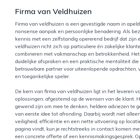
Firma van Veldhuizen
Firma van veldhuizen is een gevestigde naam in apeldoorn en omgeving, bekend om haar no-
nonsense aanpak en persoonlijke benadering. Als bez
kennis met een zelfstandig opererend bedrijf dat zijn 
veldhuizen richt zich op particuliere én zakelijke kla
combineren met vakmanschap en betrokkenheid. Het bed
duidelijke afspraken en een praktische mentaliteit die
betrouwbare partner voor uiteenlopende opdrachten, v
en toegankelijke speler.
De kern van firma van veldhuizen ligt in het leveren van degelijke kwaliteit en duurzame
oplossingen, afgestemd op de wensen van de klant. H
gewend zijn om mee te denken, heldere adviezen te ge
van eerste idee tot afronding. Daarbij wordt niet allee
veiligheid, efficiëntie en een nette uitvoering op loca
pagina vindt, kun je rechtstreeks in contact komen me
een concrete offerte of een kennismakingsgesprek. Op 