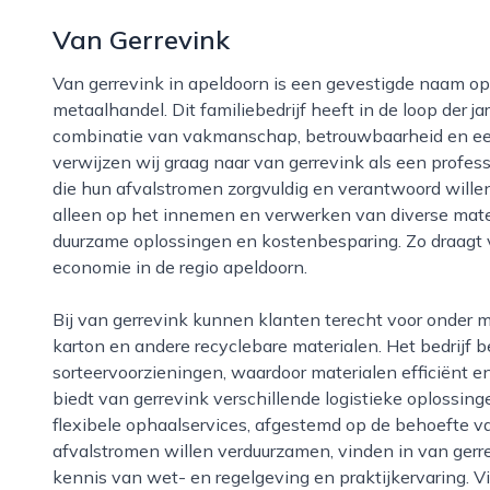
Van Gerrevink
Van gerrevink in apeldoorn is een gevestigde naam op het gebied van recycling, afvalverwerking en
metaalhandel. Dit familiebedrijf heeft in de loop der 
combinatie van vakmanschap, betrouwbaarheid en een
verwijzen wij graag naar van gerrevink als een profess
die hun afvalstromen zorgvuldig en verantwoord willen 
alleen op het innemen en verwerken van diverse mate
duurzame oplossingen en kostenbesparing. Zo draagt va
economie in de regio apeldoorn.
Bij van gerrevink kunnen klanten terecht voor onder meer de inname van oud ijzer, metalen, papier,
karton en andere recyclebare materialen. Het bedrijf
sorteervoorzieningen, waardoor materialen efficiënt 
biedt van gerrevink verschillende logistieke oplossing
flexibele ophaalservices, afgestemd op de behoefte van
afvalstromen willen verduurzamen, vinden in van ger
kennis van wet- en regelgeving en praktijkervaring. V