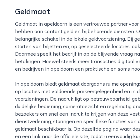
Geldmaat
Geldmaat in apeldoorn is een vertrouwde partner voor consumenten en ondernemers die behoefte
hebben aan contant geld en bijbehorende diensten. Op o
belangrijke schakel in de lokale geldvoorziening. Bij
storten van biljetten en, op geselecteerde locaties, o
Daarmee speelt het bedrijf in op de blijvende vraag na
betalingen. Hoewel steeds meer transacties digitaal ve
en bedrijven in apeldoorn een praktische en soms noo
In apeldoorn biedt geldmaat doorgaans ruime openingstijden en goed bereikbare automaten, vaak
op locaties met voldoende parkeergelegenheid en in d
voorzieningen. De nadruk ligt op betrouwbaarheid, ge
duidelijke bediening, cameratoezicht en regelmatig on
bezoekers om snel een indruk te krijgen van deze vesti
dienstverlening, storingen en specifieke functies van
geldmaat beschikbaar is. Op dezelfde pagina waar dez
en een link naar de officiële site, zodat u eenvoudig k