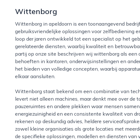
Wittenborg
Wittenborg in apeldoorn is een toonaangevend bedrijf dat zich richt op innovatieve en
gebruiksvriendelijke oplossingen voor zelfbediening en
loop der jaren ontwikkeld tot een specialist op het g
gerelateerde diensten, waarbij kwaliteit en betrouwba
partij op onze site beschrijven wij wittenborg als een
behoeften in kantoren, onderwijsinstellingen en ander
het bieden van volledige concepten, waarbij apparatu
elkaar aansluiten.
Wittenborg staat bekend om een combinatie van techniek, design en gebruiksgemak. Het bedrijf
levert niet alleen machines, maar denkt mee over de to
pauzeruimtes en andere plekken waar mensen samenk
energiezuinigheid en een consistente kwaliteit van 
rekenen op deskundig advies, heldere serviceafspraken
zowel kleine organisaties als grote locaties met meer
de specifieke oplossingen, modellen en diensten van 