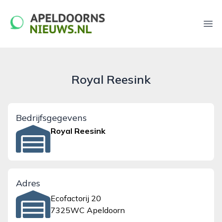
apeldoornsnieuws.nl
Ope
Royal Reesink
Bedrijfsgegevens
Royal Reesink
Adres
Ecofactorij 20
7325WC Apeldoorn