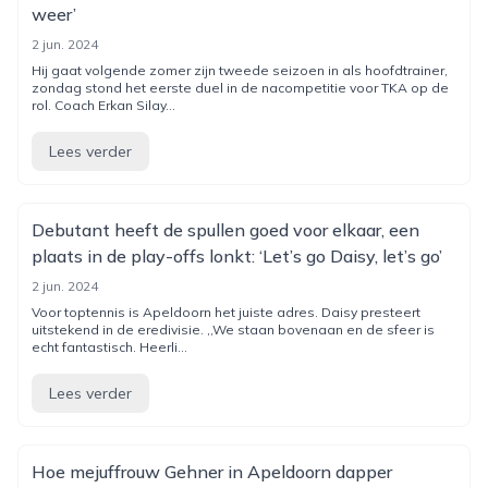
weer’
2 jun. 2024
Hij gaat volgende zomer zijn tweede seizoen in als hoofdtrainer,
zondag stond het eerste duel in de nacompetitie voor TKA op de
rol. Coach Erkan Silay...
Lees verder
Debutant heeft de spullen goed voor elkaar, een
plaats in de play-offs lonkt: ‘Let’s go Daisy, let’s go’
2 jun. 2024
Voor toptennis is Apeldoorn het juiste adres. Daisy presteert
uitstekend in de eredivisie. ,,We staan bovenaan en de sfeer is
echt fantastisch. Heerli...
Lees verder
Hoe mejuffrouw Gehner in Apeldoorn dapper