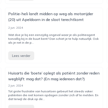
Politie-heli landt midden op weg als motorrijder
(20) uit Apeldoorn in de sloot terechtkomt
2 jun. 2024
Wat doe je bij een eenzijdig ongeval waar je als politieagent
toevallig bij in de buurt bent? Dan schiet je te hulp natuurlijk. Ook
als je net in de p...
Lees verder
Huisarts die ‘boete’ oplegt als patiënt zonder reden
wegblijft: mag dat? (En mag iedereen dat?)
2 jun. 2024
Tot grote frustratie van huisartsen gebeurt het steeds vaker:
patiënten die niet komen opdagen zonder zich af te melden. En
dat terwijl de druk op de...