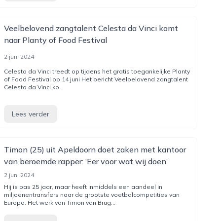
Veelbelovend zangtalent Celesta da Vinci komt
naar Planty of Food Festival
2 jun. 2024
Celesta da Vinci treedt op tijdens het gratis toegankelijke Planty
of Food Festival op 14 juni Het bericht Veelbelovend zangtalent
Celesta da Vinci ko...
Lees verder
Timon (25) uit Apeldoorn doet zaken met kantoor
van beroemde rapper: ‘Eer voor wat wij doen’
2 jun. 2024
Hij is pas 25 jaar, maar heeft inmiddels een aandeel in
miljoenentransfers naar de grootste voetbalcompetities van
Europa. Het werk van Timon van Brug...