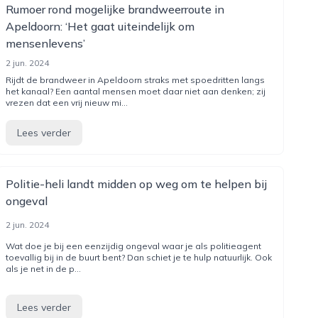
Rumoer rond mogelijke brandweerroute in
Apeldoorn: ‘Het gaat uiteindelijk om
mensenlevens’
2 jun. 2024
Rijdt de brandweer in Apeldoorn straks met spoedritten langs
het kanaal? Een aantal mensen moet daar niet aan denken; zij
vrezen dat een vrij nieuw mi...
Lees verder
Politie-heli landt midden op weg om te helpen bij
ongeval
2 jun. 2024
Wat doe je bij een eenzijdig ongeval waar je als politieagent
toevallig bij in de buurt bent? Dan schiet je te hulp natuurlijk. Ook
als je net in de p...
Lees verder