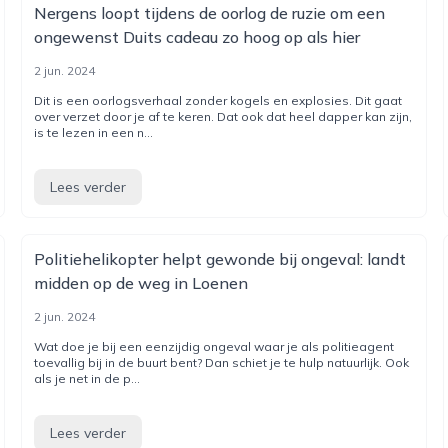
Nergens loopt tijdens de oorlog de ruzie om een
ongewenst Duits cadeau zo hoog op als hier
2 jun. 2024
Dit is een oorlogsverhaal zonder kogels en explosies. Dit gaat
over verzet door je af te keren. Dat ook dat heel dapper kan zijn,
is te lezen in een n...
Lees verder
Politiehelikopter helpt gewonde bij ongeval: landt
midden op de weg in Loenen
2 jun. 2024
Wat doe je bij een eenzijdig ongeval waar je als politieagent
toevallig bij in de buurt bent? Dan schiet je te hulp natuurlijk. Ook
als je net in de p...
Lees verder