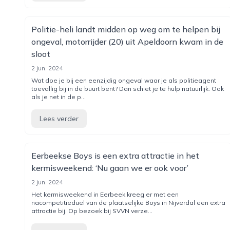
Politie-heli landt midden op weg om te helpen bij
ongeval, motorrijder (20) uit Apeldoorn kwam in de
sloot
2 jun. 2024
Wat doe je bij een eenzijdig ongeval waar je als politieagent
toevallig bij in de buurt bent? Dan schiet je te hulp natuurlijk. Ook
als je net in de p...
Lees verder
Eerbeekse Boys is een extra attractie in het
kermisweekend: ‘Nu gaan we er ook voor’
2 jun. 2024
Het kermisweekend in Eerbeek kreeg er met een
nacompetitieduel van de plaatselijke Boys in Nijverdal een extra
attractie bij. Op bezoek bij SVVN verze...