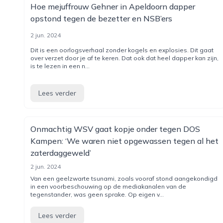
Hoe mejuffrouw Gehner in Apeldoorn dapper
opstond tegen de bezetter en NSB’ers
2 jun. 2024
Dit is een oorlogsverhaal zonder kogels en explosies. Dit gaat
over verzet door je af te keren. Dat ook dat heel dapper kan zijn,
is te lezen in een n...
Lees verder
Onmachtig WSV gaat kopje onder tegen DOS
Kampen: ‘We waren niet opgewassen tegen al het
zaterdaggeweld’
2 jun. 2024
Van een geelzwarte tsunami, zoals vooraf stond aangekondigd
in een voorbeschouwing op de mediakanalen van de
tegenstander, was geen sprake. Op eigen v...
Lees verder