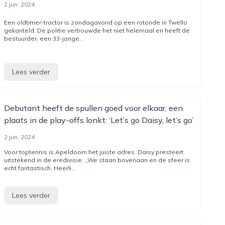
2 jun. 2024
Een oldtimer-tractor is zondagavond op een rotonde in Twello
gekanteld. De politie vertrouwde het niet helemaal en heeft de
bestuurder, een 33-jarige...
Lees verder
Debutant heeft de spullen goed voor elkaar, een
plaats in de play-offs lonkt: ‘Let’s go Daisy, let’s go’
2 jun. 2024
Voor toptennis is Apeldoorn het juiste adres. Daisy presteert
uitstekend in de eredivisie. ,,We staan bovenaan en de sfeer is
echt fantastisch. Heerli...
Lees verder