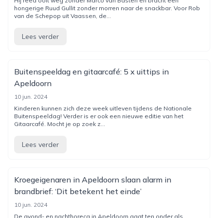
Hij reed ooit weg zonder Marco van Basten en bracht een
hongerige Ruud Gullit zonder morren naar de snackbar. Voor Rob
van de Schepop uit Vaassen, de...
Lees verder
Buitenspeeldag en gitaarcafé: 5 x uittips in
Apeldoorn
10 jun. 2024
Kinderen kunnen zich deze week uitleven tijdens de Nationale
Buitenspeeldag! Verder is er ook een nieuwe editie van het
Gitaarcafé. Mocht je op zoek z...
Lees verder
Kroegeigenaren in Apeldoorn slaan alarm in
brandbrief: ‘Dit betekent het einde’
10 jun. 2024
De avond- en nachthoreca in Apeldoorn gaat ten onder als