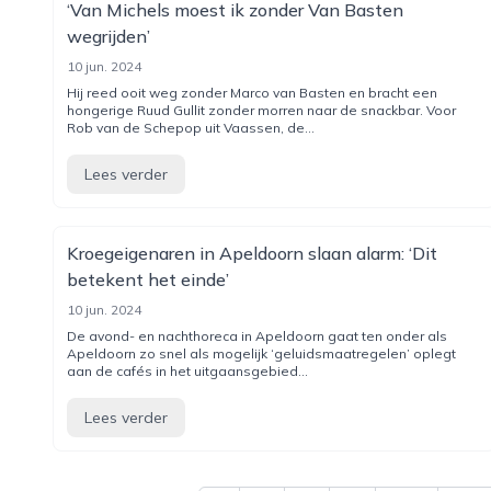
‘Van Michels moest ik zonder Van Basten
wegrijden’
10 jun. 2024
Hij reed ooit weg zonder Marco van Basten en bracht een
hongerige Ruud Gullit zonder morren naar de snackbar. Voor
Rob van de Schepop uit Vaassen, de...
Lees verder
Kroegeige­na­ren in Apeldoorn slaan alarm: ‘Dit
betekent het einde’
10 jun. 2024
De avond- en nachthoreca in Apeldoorn gaat ten onder als
Apeldoorn zo snel als mogelijk ‘geluidsmaatregelen’ oplegt
aan de cafés in het uitgaansgebied...
Lees verder