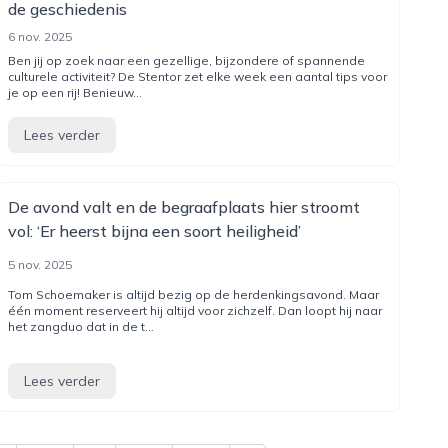
de geschiedenis
6 nov. 2025
Ben jij op zoek naar een gezellige, bijzondere of spannende
culturele activiteit? De Stentor zet elke week een aantal tips voor
je op een rij! Benieuw...
Lees verder
De avond valt en de begraafplaats hier stroomt
vol: ‘Er heerst bijna een soort heiligheid’
5 nov. 2025
Tom Schoemaker is altijd bezig op de herdenkingsavond. Maar
één moment reserveert hij altijd voor zichzelf. Dan loopt hij naar
het zangduo dat in de t...
Lees verder