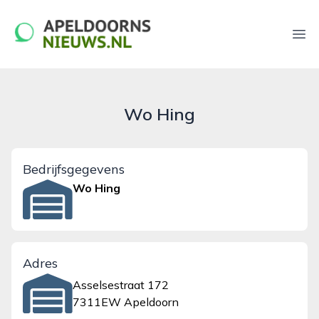
apeldoornsnieuws.nl
Ope
Wo Hing
Bedrijfsgegevens
Wo Hing
Adres
Asselsestraat 172
7311EW Apeldoorn