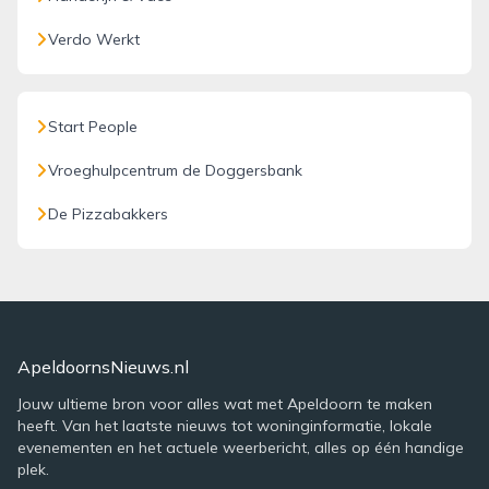
Verdo Werkt
Start People
Vroeghulpcentrum de Doggersbank
De Pizzabakkers
ApeldoornsNieuws.nl
Jouw ultieme bron voor alles wat met Apeldoorn te maken
heeft. Van het laatste nieuws tot woninginformatie, lokale
evenementen en het actuele weerbericht, alles op één handige
plek.