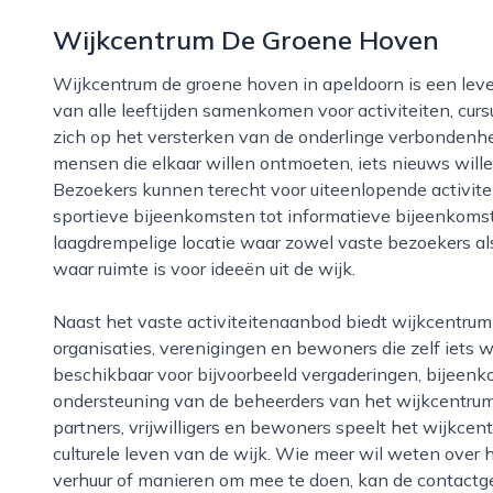
Wijkcentrum De Groene Hoven
Wijkcentrum de groene hoven in apeldoorn is een levendige ontmoetingsplek waar buurtbewoners
van alle leeftijden samenkomen voor activiteiten, cu
zich op het versterken van de onderlinge verbondenhei
mensen die elkaar willen ontmoeten, iets nieuws willen
Bezoekers kunnen terecht voor uiteenlopende activite
sportieve bijeenkomsten tot informatieve bijeenkomste
laagdrempelige locatie waar zowel vaste bezoekers a
waar ruimte is voor ideeën uit de wijk.
Naast het vaste activiteitenaanbod biedt wijkcentrum de groene hoven ook faciliteiten voor
organisaties, verenigingen en bewoners die zelf iets wi
beschikbaar voor bijvoorbeeld vergaderingen, bijeenk
ondersteuning van de beheerders van het wijkcentru
partners, vrijwilligers en bewoners speelt het wijkcent
culturele leven van de wijk. Wie meer wil weten over
verhuur of manieren om mee te doen, kan de contactg