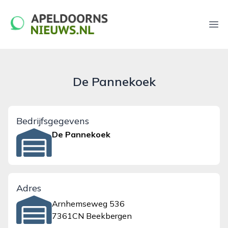
apeldoornsnieuws.nl
Ope
De Pannekoek
Bedrijfsgegevens
De Pannekoek
Adres
Arnhemseweg 536
7361CN Beekbergen