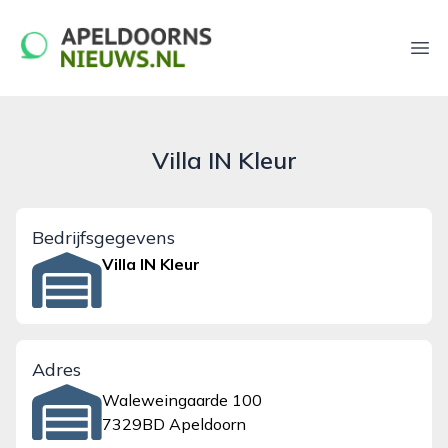
apeldoornsnieuws.nl
Ope
Villa IN Kleur
Bedrijfsgegevens
Villa IN Kleur
Adres
Waleweingaarde 100
7329BD Apeldoorn