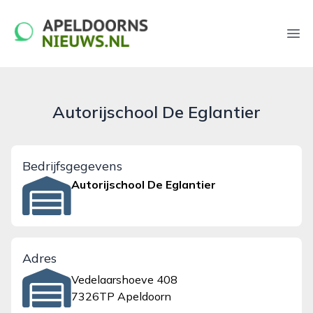
apeldoornsnieuws.nl
Ope
Autorijschool De Eglantier
Bedrijfsgegevens
Autorijschool De Eglantier
Adres
Vedelaarshoeve 408
7326TP Apeldoorn