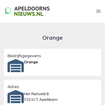
apeldoornsnieuws.nl
Ope
Orange
Bedrijfsgegevens
Orange
Adres
Het Rietveld 8
7321CT Apeldoorn