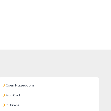
Coen Hagedoorn
MapXact
't Brinkje