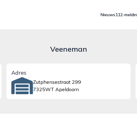
Nieuws
112-meldi
Veeneman
Adres
Zutphensestraat 299
7325WT Apeldoorn