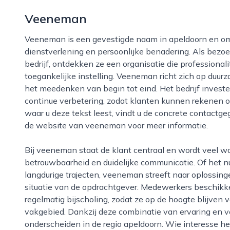
Veeneman
Veeneman is een gevestigde naam in apeldoorn en omstreken, bekend om zijn betrouwbare
dienstverlening en persoonlijke benadering. Als bezo
bedrijf, ontdekken ze een organisatie die professional
toegankelijke instelling. Veeneman richt zich op duur
het meedenken van begin tot eind. Het bedrijf inves
continue verbetering, zodat klanten kunnen rekenen o
waar u deze tekst leest, vindt u de concrete contactg
de website van veeneman voor meer informatie.
Bij veeneman staat de klant centraal en wordt veel waarde gehecht aan helderheid,
betrouwbaarheid en duidelijke communicatie. Of het nu
langdurige trajecten, veeneman streeft naar oplossing
situatie van de opdrachtgever. Medewerkers beschikke
regelmatig bijscholing, zodat ze op de hoogte blijven
vakgebied. Dankzij deze combinatie van ervaring en 
onderscheiden in de regio apeldoorn. Wie interesse hee