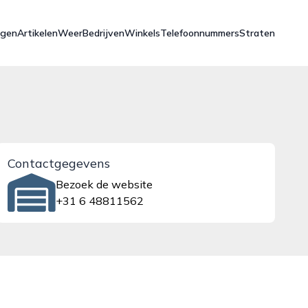
ngen
Artikelen
Weer
Bedrijven
Winkels
Telefoonnummers
Straten
Contactgegevens
Bezoek de website
+31 6 48811562