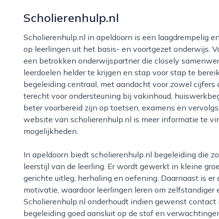
Scholierenhulp.nl
Scholierenhulp.nl in apeldoorn is een laagdrempelig en gespecialiseerd bijlesinstituut dat zich richt
op leerlingen uit het basis- en voortgezet onderwijs. Va
een betrokken onderwijspartner die closely samenwer
leerdoelen helder te krijgen en stap voor stap te bereik
begeleiding centraal, met aandacht voor zowel cijfers 
terecht voor ondersteuning bij vakinhoud, huiswerkbe
beter voorbereid zijn op toetsen, examens en vervolg
website van scholierenhulp.nl is meer informatie te v
mogelijkheden.
In apeldoorn biedt scholierenhulp.nl begeleiding die zoveel mogelijk aansluit bij het niveau, tempo en
leerstijl van de leerling. Er wordt gewerkt in kleine gro
gerichte uitleg, herhaling en oefening. Daarnaast is e
motivatie, waardoor leerlingen leren om zelfstandiger 
Scholierenhulp.nl onderhoudt indien gewenst contact
begeleiding goed aansluit op de stof en verwachtinge