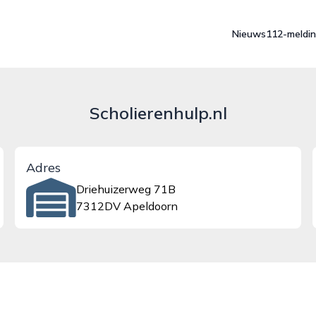
Nieuws
112-meldi
Scholierenhulp.nl
Adres
Driehuizerweg 71B
7312DV Apeldoorn