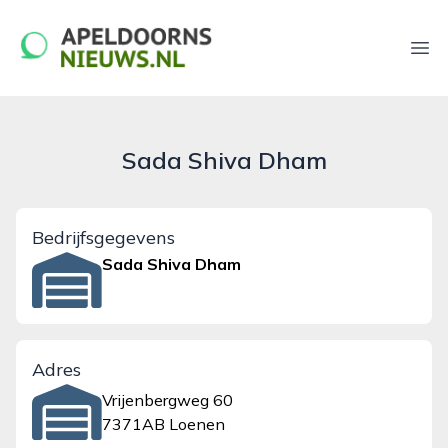
apeldoornsnieuws.nl
Ope
Sada Shiva Dham
Bedrijfsgegevens
Sada Shiva Dham
Adres
Vrijenbergweg 60
7371AB Loenen