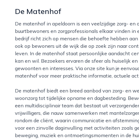
De Matenhof
De matenhof in apeldoorn is een veelzijdige zorg- en ontmoetingslocatie waar ouderen,
buurtbewoners en zorgprofessionals elkaar vinden in 
bedrijf richt zich op mensen die behoefte hebben aan 
ook op bewoners uit de wijk die op zoek zijn naar conta
leven. In de matenhof staat persoonlijke aandacht cen
kan en wil. Bezoekers ervaren de sfeer als huiselijk en
gewoonten en interesses. Via onze site kun je eenvou
matenhof voor meer praktische informatie, actuele act
De matenhof biedt een breed aanbod van zorg- en welzijnsdiensten, variërend van langdurige
woonzorg tot tijdelijke opname en dagbesteding. Bewo
een multidisciplinair team dat bestaat uit verzorgend
vrijwilligers, die nauw samenwerken met mantelzorger
rondom de cliënt, waarin communicatie en afstemming b
voor een zinvolle daginvulling met activiteiten zoals 
beweging, muziek en ontmoetingsmomenten in de hu