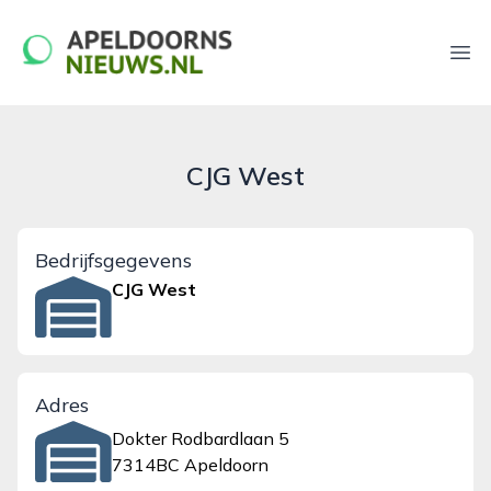
apeldoornsnieuws.nl
Ope
CJG West
Bedrijfsgegevens
CJG West
Adres
Dokter Rodbardlaan 5
7314BC Apeldoorn