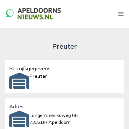
apeldoornsnieuws.nl
Ope
Preuter
Bedrijfsgegevens
Preuter
Adres
Lange Amerikaweg 66
7332BR Apeldoorn