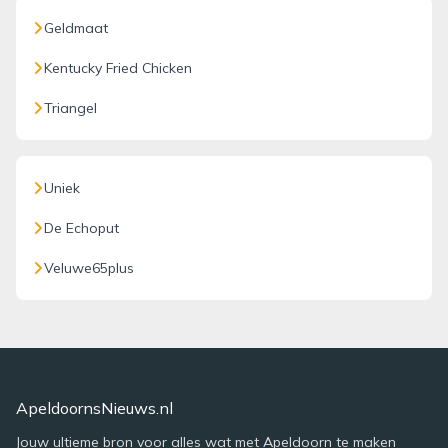
Geldmaat
Kentucky Fried Chicken
Triangel
Uniek
De Echoput
Veluwe65plus
ApeldoornsNieuws.nl
Jouw ultieme bron voor alles wat met Apeldoorn te maken