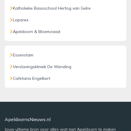
Katholieke Basisschool Hertog van Gelre
Loparex
Apeldoorn & Bloemzaad
Essenstam
Verslavingskliniek De Wending
Cafetaria Engelbert
ApeldoornsNieuws.nl
Jouw ultieme bron voor alles wat met Apeldoorn te maken