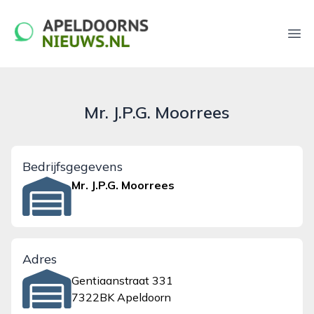
apeldoornsnieuws.nl
Ope
Mr. J.P.G. Moorrees
Bedrijfsgegevens
Mr. J.P.G. Moorrees
Adres
Gentiaanstraat 331
7322BK Apeldoorn