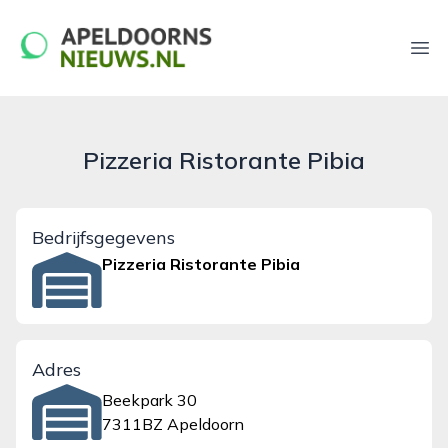
apeldoornsnieuws.nl
Ope
Pizzeria Ristorante Pibia
Bedrijfsgegevens
Pizzeria Ristorante Pibia
Adres
Beekpark 30
7311BZ Apeldoorn