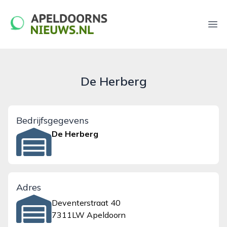
apeldoornsnieuws.nl
Ope
De Herberg
Bedrijfsgegevens
De Herberg
Adres
Deventerstraat 40
7311LW Apeldoorn