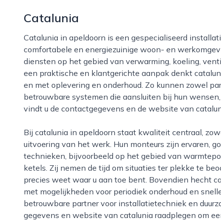
Catalunia
Catalunia in apeldoorn is een gespecialiseerd installatiebedrijf dat zich richt op het creëren van
comfortabele en energiezuinige woon- en werkomgevin
diensten op het gebied van verwarming, koeling, vent
een praktische en klantgerichte aanpak denkt catalun
en met oplevering en onderhoud. Zo kunnen zowel part
betrouwbare systemen die aansluiten bij hun wensen,
vindt u de contactgegevens en de website van catalun
Bij catalunia in apeldoorn staat kwaliteit centraal, zowel in de keuze van materialen als in de
uitvoering van het werk. Hun monteurs zijn ervaren, 
technieken, bijvoorbeeld op het gebied van warmtep
ketels. Zij nemen de tijd om situaties ter plekke te beo
precies weet waar u aan toe bent. Bovendien hecht ca
met mogelijkheden voor periodiek onderhoud en snelle 
betrouwbare partner voor installatietechniek en duurz
gegevens en website van catalunia raadplegen om een