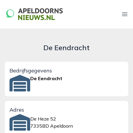
apeldoornsnieuws.nl
Ope
De Eendracht
Bedrijfsgegevens
De Eendracht
Adres
De Heze 52
7335BD Apeldoorn