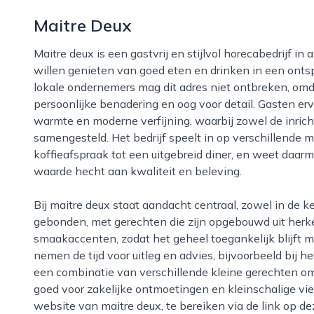
Maitre Deux
Maitre deux is een gastvrij en stijlvol horecabedrijf in apeldoorn dat zich richt op mensen die bewust
willen genieten van goed eten en drinken in een ontsp
lokale ondernemers mag dit adres niet ontbreken, omd
persoonlijke benadering en oog voor detail. Gasten er
warmte en moderne verfijning, waarbij zowel de inrich
samengesteld. Het bedrijf speelt in op verschillende
koffieafspraak tot een uitgebreid diner, en weet daar
waarde hecht aan kwaliteit en beleving.
Bij maitre deux staat aandacht centraal, zowel in de keuken als in de bediening. De kaart is seizoen
gebonden, met gerechten die zijn opgebouwd uit herk
smaakaccenten, zodat het geheel toegankelijk blijft 
nemen de tijd voor uitleg en advies, bijvoorbeeld bij
een combinatie van verschillende kleine gerechten om 
goed voor zakelijke ontmoetingen en kleinschalige vie
website van maitre deux, te bereiken via de link op de