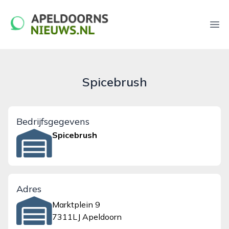
apeldoornsnieuws.nl
Ope
Spicebrush
Bedrijfsgegevens
Spicebrush
Adres
Marktplein 9
7311LJ Apeldoorn