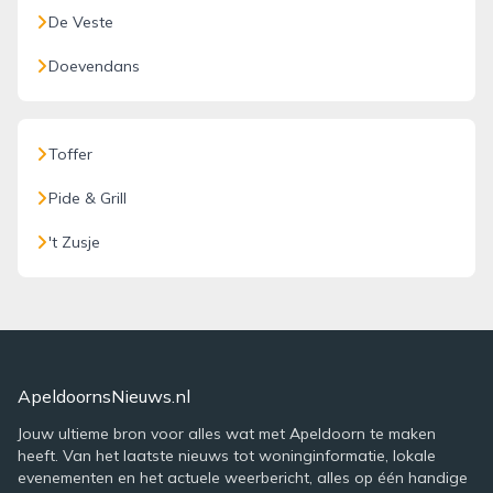
De Veste
Doevendans
Toffer
Pide & Grill
't Zusje
ApeldoornsNieuws.nl
Jouw ultieme bron voor alles wat met Apeldoorn te maken
heeft. Van het laatste nieuws tot woninginformatie, lokale
evenementen en het actuele weerbericht, alles op één handige