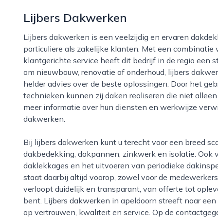
Lijbers Dakwerken
Lijbers dakwerken is een veelzijdig en ervaren dakdekkersbedrijf in apeldoorn dat zich richt op zowel
particuliere als zakelijke klanten. Met een combinat
klantgerichte service heeft dit bedrijf in de regio een
om nieuwbouw, renovatie of onderhoud, lijbers dakwe
helder advies over de beste oplossingen. Door het ge
technieken kunnen zij daken realiseren die niet allee
meer informatie over hun diensten en werkwijze verwij
dakwerken.
Bij lijbers dakwerken kunt u terecht voor een breed scala aan dakwerkzaamheden, zoals bitumineuze
dakbedekking, dakpannen, zinkwerk en isolatie. Ook 
daklekkages en het uitvoeren van periodieke dakinspect
staat daarbij altijd voorop, zowel voor de medewerke
verloopt duidelijk en transparant, van offerte tot ople
bent. Lijbers dakwerken in apeldoorn streeft naar een
op vertrouwen, kwaliteit en service. Op de contactgeg