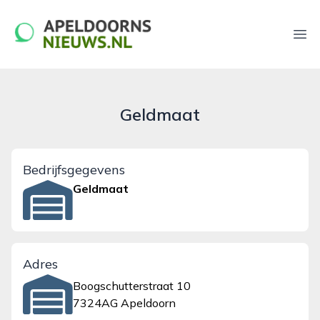
apeldoornsnieuws.nl
Ope
Geldmaat
Bedrijfsgegevens
Geldmaat
Adres
Boogschutterstraat 10
7324AG Apeldoorn