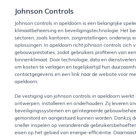
Johnson Controls
Johnson controls in apeldoorn is een belangrijke speler op het gebied van gebouwbeheer,
klimaatbeheersing en beveiligingstechnologie. Het bed
sectoren, zoals kantoren, zorginstellingen, onderwijs 
oplossingen. In apeldoorn richt johnson controls zich 
gebouwprestaties, zodat gebruikers profiteren van een 
binnenklimaat. Door technologie, data en dienstverlen
om kosten te verlagen en tegelijkertijd hun duurzaamh
contactgegevens en een link naar de website voor mee
apeldoorn.
De vestiging van johnson controls in apeldoorn werkt met multidisciplinaire teams die adviseren,
ontwerpen, installeren en onderhouden. Zij leveren on
beveiligingssystemen en geïntegreerde gebouwbehee
gemonitord en aangestuurd kunnen worden. Dankzij d
sneller inspelen op veranderende gebruikersbehoeften
eisen op het gebied van energie-efficiëntie. Daarnaast