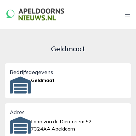
apeldoornsnieuws.nl
Ope
Geldmaat
Bedrijfsgegevens
Geldmaat
Adres
Laan van de Dierenriem 52
7324AA Apeldoorn