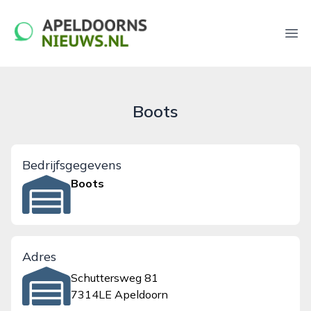
apeldoornsnieuws.nl
Ope
Boots
Bedrijfsgegevens
Boots
Adres
Schuttersweg 81
7314LE Apeldoorn