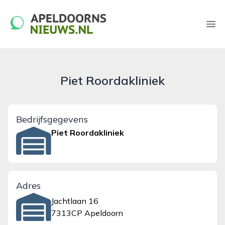
apeldoornsnieuws.nl
Ope
Piet Roordakliniek
Bedrijfsgegevens
Piet Roordakliniek
Adres
Jachtlaan 16
7313CP Apeldoorn