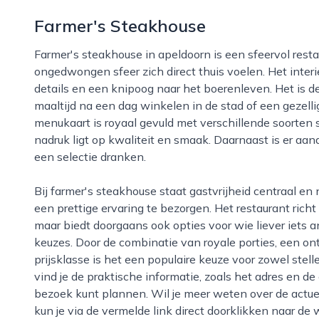
Farmer's Steakhouse
Farmer's steakhouse in apeldoorn is een sfeervol restaurant waar liefhebbers van goed vlees en een
ongedwongen sfeer zich direct thuis voelen. Het interie
details en een knipoog naar het boerenleven. Het is de
maaltijd na een dag winkelen in de stad of een gezelli
menukaart is royaal gevuld met verschillende soorten s
nadruk ligt op kwaliteit en smaak. Daarnaast is er aa
een selectie dranken.
Bij farmer's steakhouse staat gastvrijheid centraal en nemen medewerkers de tijd om hun gasten
een prettige ervaring te bezorgen. Het restaurant richt
maar biedt doorgaans ook opties voor wie liever iets a
keuzes. Door de combinatie van royale porties, een o
prijsklasse is het een populaire keuze voor zowel stell
vind je de praktische informatie, zoals het adres en d
bezoek kunt plannen. Wil je meer weten over de actue
kun je via de vermelde link direct doorklikken naar de