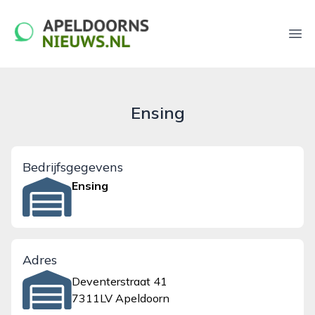
apeldoornsnieuws.nl
Ope
Ensing
Bedrijfsgegevens
Ensing
Adres
Deventerstraat 41
7311LV Apeldoorn