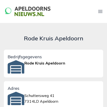
apeldoornsnieuws.nl
Ope
Rode Kruis Apeldoorn
Bedrijfsgegevens
Rode Kruis Apeldoorn
Adres
Schuttersweg 41
7314LD Apeldoorn