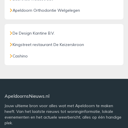
Apeldoorn Orthodontie Welgelegen
De Design Kantine B.V.
Kingstreet restaurant De Keizerskroon
Cashino
ApeldoornsNieuws.nl
Jouw ultieme bron voor alles wat met Apeldoorn te maken
heeft. Van het laatste nieuws tot woninginformatie, lokale
evenementen en het actuele weerbericht, alles op één handige
plek.