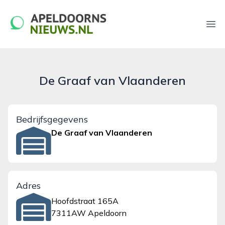
apeldoornsnieuws.nl
Ope
De Graaf van Vlaanderen
Bedrijfsgegevens
De Graaf van Vlaanderen
Adres
Hoofdstraat 165A
7311AW Apeldoorn