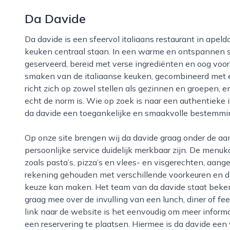
Da Davide
Da davide is een sfeervol italiaans restaurant in apeldoorn, waar gastvrijheid en ambachtelijke
keuken centraal staan. In een warme en ontspannen s
geserveerd, bereid met verse ingrediënten en oog voor
smaken van de italiaanse keuken, gecombineerd met ee
richt zich op zowel stellen als gezinnen en groepen, e
echt de norm is. Wie op zoek is naar een authentieke i
da davide een toegankelijke en smaakvolle bestemmi
Op onze site brengen wij da davide graag onder de aandacht als een adres waar kwaliteit en
persoonlijke service duidelijk merkbaar zijn. De menuk
zoals pasta’s, pizza’s en vlees- en visgerechten, aang
rekening gehouden met verschillende voorkeuren en di
keuze kan maken. Het team van da davide staat beken
graag mee over de invulling van een lunch, diner of f
link naar de website is het eenvoudig om meer informat
een reservering te plaatsen. Hiermee is da davide ee