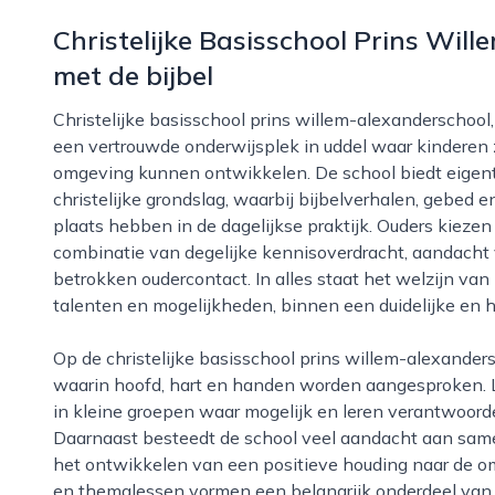
Christelijke Basisschool Prins Wil
met de bijbel
Christelijke basisschool prins willem-alexanderschool, ook wel bekend als school met de bijbel, is
een vertrouwde onderwijsplek in uddel waar kinderen z
omgeving kunnen ontwikkelen. De school biedt eigenti
christelijke grondslag, waarbij bijbelverhalen, gebed
plaats hebben in de dagelijkse praktijk. Ouders kiez
combinatie van degelijke kennisoverdracht, aandacht 
betrokken oudercontact. In alles staat het welzijn van
talenten en mogelijkheden, binnen een duidelijke en h
Op de christelijke basisschool prins willem-alexanderschool in uddel wordt gestreefd naar onderwijs
waarin hoofd, hart en handen worden aangesproken. Le
in kleine groepen waar mogelijk en leren verantwoorde
Daarnaast besteedt de school veel aandacht aan sam
het ontwikkelen van een positieve houding naar de omg
en themalessen vormen een belangrijk onderdeel van 