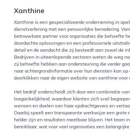
Xanthine
Xanthine is een gespecialiseerde onderneming in apeldoorn die zich richt op hoogwaardige zakelijke
dienstverlening met een persoonlijke benadering. Vanuit
betrouwbare partner voor organisaties die behoefte h
doordachte oplossingen en een professionele uitstral
detail en de aandacht die zij besteedt aan zowel de in
Bedrijven in uiteenlopende sectoren weten de weg naa
zij behoefte hebben aan ondersteuning die verder gaa
naar achtergrondinformatie over hun diensten kan op
doorklikken naar de eigen website van xanthine voor a
Het bedrijf onderscheidt zich door een combinatie van vakkennis, zorgvuldigheid en
toegankelijkheid, waardoor klanten zich snel begrepe
wensen en doelen van haar opdrachtgevers en vertaal
Daarbij speelt een transparante werkwijze een grote 
helder zijn en resultaten meetbaar blijven. Het team i
bereikbaar, wat voor veel organisaties een belangrijk