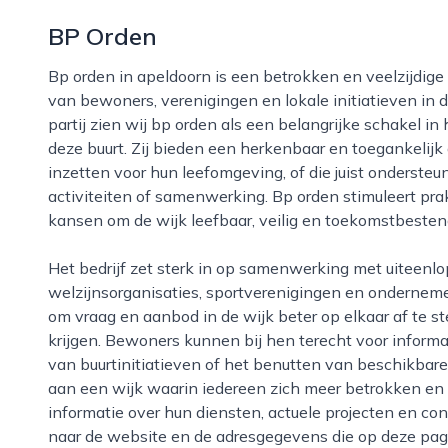
BP Orden
Bp orden in apeldoorn is een betrokken en veelzijdige organisatie die zich richt op het ondersteunen
van bewoners, verenigingen en lokale initiatieven in d
partij zien wij bp orden als een belangrijke schakel i
deze buurt. Zij bieden een herkenbaar en toegankelij
inzetten voor hun leefomgeving, of die juist ondersteu
activiteiten of samenwerking. Bp orden stimuleert pra
kansen om de wijk leefbaar, veilig en toekomstbesten
Het bedrijf zet sterk in op samenwerking met uiteenlopende partners in apeldoorn, zoals scholen,
welzijnsorganisaties, sportverenigingen en onderneme
om vraag en aanbod in de wijk beter op elkaar af te s
krijgen. Bewoners kunnen bij hen terecht voor informat
van buurtinitiatieven of het benutten van beschikbare
aan een wijk waarin iedereen zich meer betrokken en
informatie over hun diensten, actuele projecten en con
naar de website en de adresgegevens die op deze pag